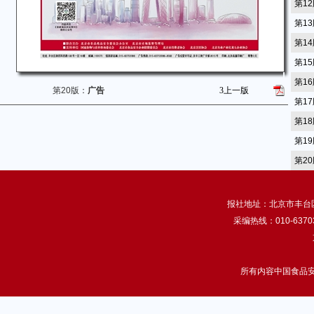
第1
第1
第1
第1
第1
第20版：
广告
3
上一版
第1
第1
第1
第2
报社地址：北京市丰台区南
采编热线：010-63703
所有内容中国食品安