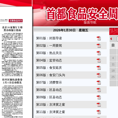
版面导航
2026
年1月30日 星期
五
第01版：封面导读
日
第02版：一周要闻
第03版：热点关注
4
第04版：监管动态
11
第05版：食安延庆
18
第06版：食安门头沟
25
第07版：消费警示
第08版：区县动态
第09版：区县动态
第10版：京津冀之窗
第11版：京津冀之窗