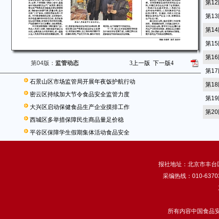
第1
第1
第1
第1
第1
第04版：
监管动态
3
上一版
下一版
4
第1
石景山区市场监管局开展年夜饭护航行动
第1
密云区持续加大节令食品安全监管力度
第1
大兴区启动保健食品生产企业摸排工作
第2
西城区多举措保障民生商品量足价稳
平谷区保障学生假期集体活动食品安全
报社地址：北京市丰台区南
采编热线：010-63703
所有内容中国食品安